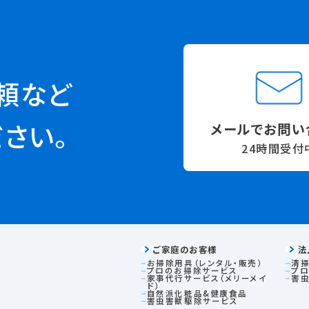
頼など
メールでお問い
さい。
24時間受付
ご家庭のお客様
法
お掃除用具（レンタル・販売）
清掃
プロのお掃除サービス
プ
家事代行サービス（メリーメイ
害
ド）
自然派化粧品&健康食品
害虫害獣駆除サービス