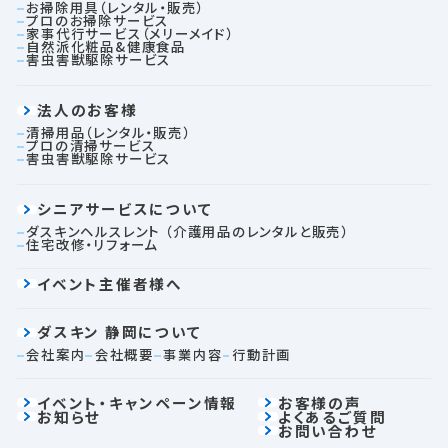
TEL：054-282-9769
営業時間：8:30~17:30（土日祝定休）
ご家庭のお客様
お掃除用具（レンタル・販売）
プロのお掃除サービス
家事代行サービス（メリーメイド）
自然派化粧品&健康食品
害虫害獣駆除サービス
法人のお客様
清掃用品（レンタル・販売）
プロの清掃サービス
害虫害獣駆除サービス
シニアサービスについて
ダスキンヘルスレント
（介護用品のレンタルと販売）
住宅改修・リフォーム
イベント主催者様へ
ダスキン 静岡について
会社案内
会社概要
事業内容
行動計画