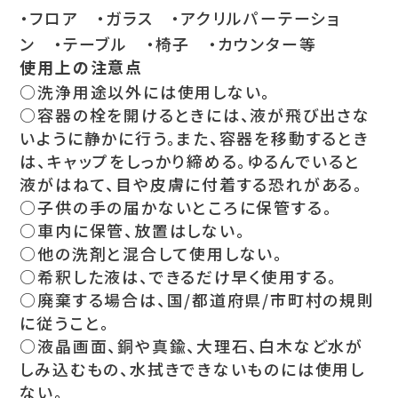
・フロア ・ガラス ・アクリルパーテーショ
ン ・テーブル ・椅子 ・カウンター等
使用上の注意点
○洗浄用途以外には使用しない。
○容器の栓を開けるときには、液が飛び出さな
いように静かに行う。また、容器を移動するとき
は、キャップをしっかり締める。ゆるんでいると
液がはねて、目や皮膚に付着する恐れがある。
○子供の手の届かないところに保管する。
○車内に保管、放置はしない。
○他の洗剤と混合して使用しない。
○希釈した液は、できるだけ早く使用する。
○廃棄する場合は、国/都道府県/市町村の規則
に従うこと。
○液晶画面、銅や真鍮、大理石、白木など水が
しみ込むもの、水拭きできないものには使用し
ない。