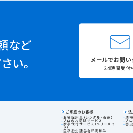
頼など
メールでお問い
さい。
24時間受付
ご家庭のお客様
法
お掃除用具（レンタル・販売）
清掃
プロのお掃除サービス
プ
家事代行サービス（メリーメイ
害
ド）
自然派化粧品&健康食品